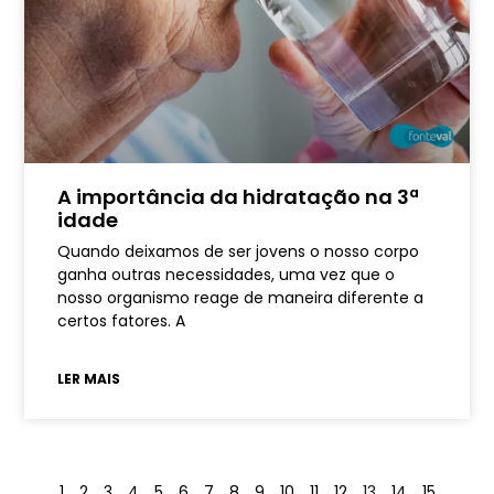
A importância da hidratação na 3ª
idade
Quando deixamos de ser jovens o nosso corpo
ganha outras necessidades, uma vez que o
nosso organismo reage de maneira diferente a
certos fatores. A
LER MAIS
1
2
3
4
5
6
7
8
9
10
11
12
13
14
15