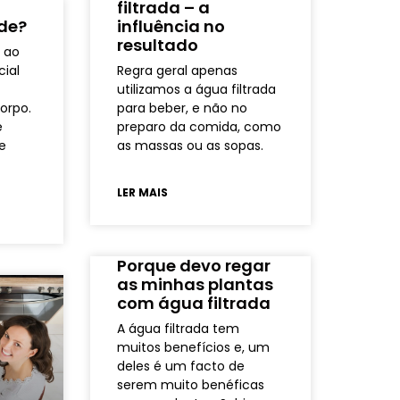
filtrada – a
de?
influência no
resultado
 ao
cial
Regra geral apenas
utilizamos a água filtrada
orpo.
para beber, e não no
é
preparo da comida, como
e
as massas ou as sopas.
LER MAIS
Porque devo regar
as minhas plantas
com água filtrada
A água filtrada tem
muitos benefícios e, um
deles é um facto de
serem muito benéficas