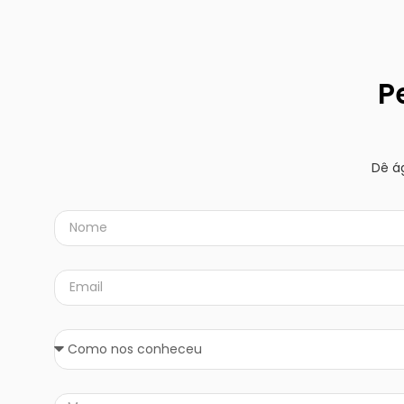
P
Dê á