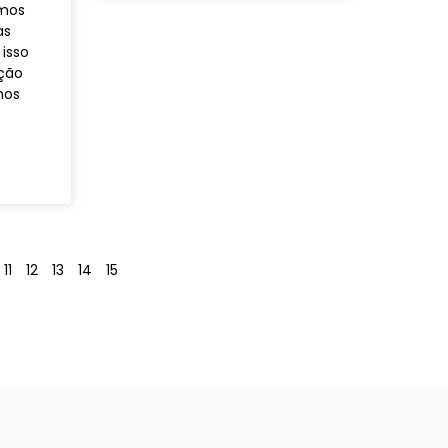
amos
as
isso
ação
mos
11
12
13
14
15