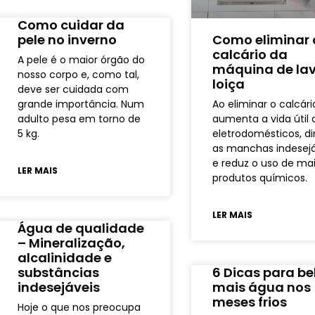
Como cuidar da
pele no inverno
Como eliminar 
calcário da
A pele é o maior órgão do
máquina de la
nosso corpo e, como tal,
loiça
deve ser cuidada com
grande importância. Num
Ao eliminar o calcári
adulto pesa em torno de
aumenta a vida útil 
5 kg.
eletrodomésticos, di
as manchas indesejá
e reduz o uso de ma
LER MAIS
produtos químicos.
LER MAIS
Água de qualidade
– Mineralização,
alcalinidade e
substâncias
6 Dicas para be
indesejáveis
mais água nos
meses frios
Hoje o que nos preocupa