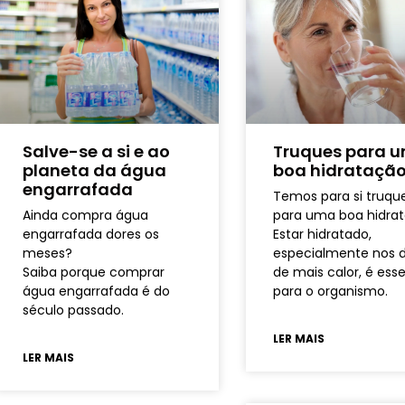
Salve-se a si e ao
Truques para 
planeta da água
boa hidrataçã
engarrafada
Temos para si truqu
Ainda compra água
para uma boa hidrat
engarrafada dores os
Estar hidratado,
meses?
especialmente nos d
Saiba porque comprar
de mais calor, é esse
água engarrafada é do
para o organismo.
século passado.
LER MAIS
LER MAIS