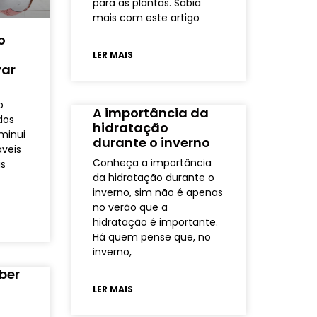
para as plantas. Sabia
mais com este artigo
o
LER MAIS
var
o
A importância da
dos
hidratação
minui
durante o inverno
veis
Conheça a importância
is
da hidratação durante o
inverno, sim não é apenas
no verão que a
hidratação é importante.
Há quem pense que, no
inverno,
ber
LER MAIS