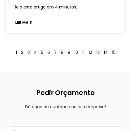
leia este artigo em 4 minutos.
LER MAIS
1
2
3
4
5
6
7
8
9
10
11
12
13
14
15
Pedir Orçamento
Dê água de qualidade na sua empresa!