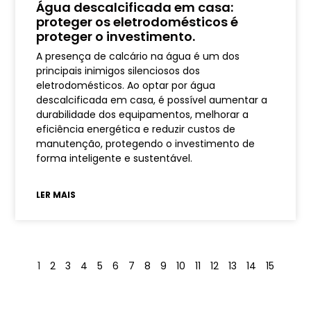
Água descalcificada em casa:
proteger os eletrodomésticos é
proteger o investimento.
A presença de calcário na água é um dos
principais inimigos silenciosos dos
eletrodomésticos. Ao optar por água
descalcificada em casa, é possível aumentar a
durabilidade dos equipamentos, melhorar a
eficiência energética e reduzir custos de
manutenção, protegendo o investimento de
forma inteligente e sustentável.
LER MAIS
1
2
3
4
5
6
7
8
9
10
11
12
13
14
15