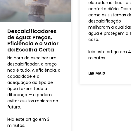
eletrodomésticos e 
conforto diário. Des
como os sistemas d
descalcificação
melhoram a qualida
Descalcificadores
água e protegem a 
de Água: Preços,
casa.
Eficiência e o Valor
da Escolha Certa
leia este artigo em 
Na hora de escolher um
minutos.
descalcificador, o preço
não é tudo. A eficiência, a
LER MAIS
capacidade e a
adequação ao tipo de
água fazem toda a
diferença — e podem
evitar custos maiores no
futuro.
leia este artigo em 3
minutos.