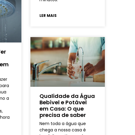
LER MAIS
er
 em
azer
 para
sua
Qualidade da Água
mo a
Bebível e Potável
em Casa: O que
s,
precisa de saber
lhora
Nem toda a água que
chega a nossa casa é