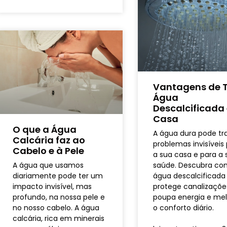
Vantagens de T
Água
Descalcificada
Casa
O que a Água
A água dura pode tr
Calcária faz ao
problemas invisíveis
Cabelo e à Pele
a sua casa e para a 
A água que usamos
saúde. Descubra co
diariamente pode ter um
água descalcificada
impacto invisível, mas
protege canalizaçõe
profundo, na nossa pele e
poupa energia e me
no nosso cabelo. A água
o conforto diário.
calcária, rica em minerais