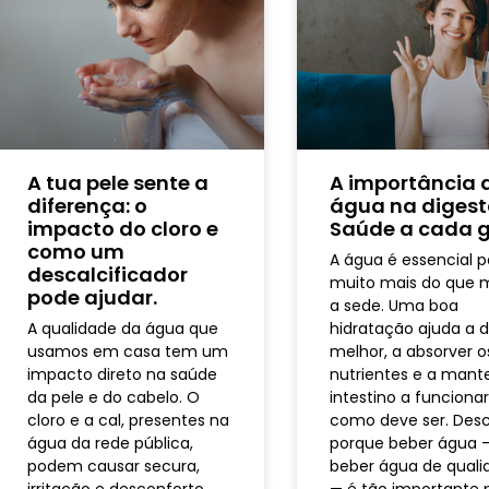
A tua pele sente a
A importância 
diferença: o
água na digest
impacto do cloro e
Saúde a cada g
como um
A água é essencial p
descalcificador
muito mais do que 
pode ajudar.
a sede. Uma boa
A qualidade da água que
hidratação ajuda a di
usamos em casa tem um
melhor, a absorver o
impacto direto na saúde
nutrientes e a mant
da pele e do cabelo. O
intestino a funciona
cloro e a cal, presentes na
como deve ser. Des
água da rede pública,
porque beber água 
podem causar secura,
beber água de quali