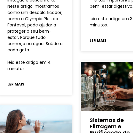
irritação e desconforto.
— é tão importante 
Neste artigo, mostramos
bem-estar digestivo
como um descalcificador,
como o Olympia Plus da
leia este artigo em 3
Fonteval, pode ajudar a
minutos.
proteger o seu bem-
estar. Porque tudo
LER MAIS
começa na água. Saúde a
cada gota.
leia este artigo em 4
minutos.
LER MAIS
Sistemas de
Filtragem e
Purificação de