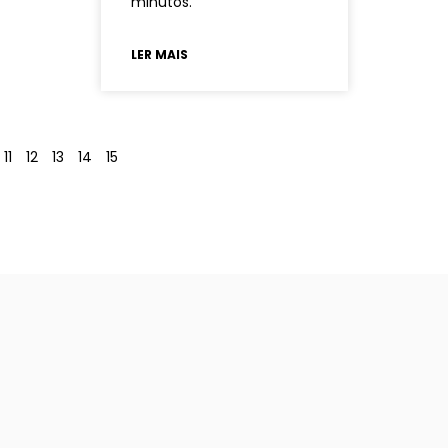
minutos.
LER MAIS
11
12
13
14
15