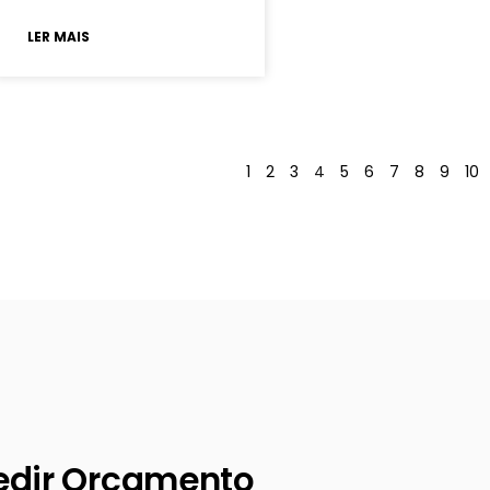
LER MAIS
1
2
3
4
5
6
7
8
9
10
edir Orçamento