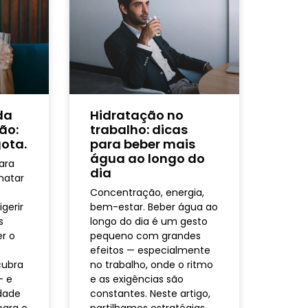
da
Hidratação no
ão:
trabalho: dicas
ota.
para beber mais
água ao longo do
ara
dia
matar
Concentração, energia,
gerir
bem-estar. Beber água ao
s
longo do dia é um gesto
er o
pequeno com grandes
r
efeitos — especialmente
cubra
no trabalho, onde o ritmo
— e
e as exigências são
dade
constantes. Neste artigo,