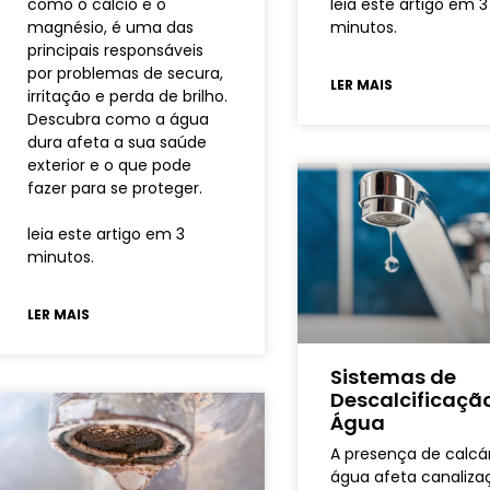
como o cálcio e o
leia este artigo em 3
magnésio, é uma das
minutos.
principais responsáveis
por problemas de secura,
LER MAIS
irritação e perda de brilho.
Descubra como a água
dura afeta a sua saúde
exterior e o que pode
fazer para se proteger.
leia este artigo em 3
minutos.
LER MAIS
Sistemas de
Descalcificaçã
Água
A presença de calcá
água afeta canaliza