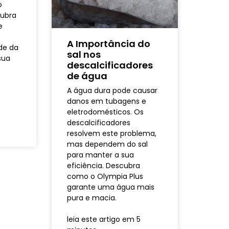
o
cubra
e
A Importância do
de da
sal nos
sua
descalcificadores
de água
4
A água dura pode causar
danos em tubagens e
eletrodomésticos. Os
descalcificadores
resolvem este problema,
mas dependem do sal
para manter a sua
eficiência. Descubra
como o Olympia Plus
garante uma água mais
pura e macia.
leia este artigo em 5