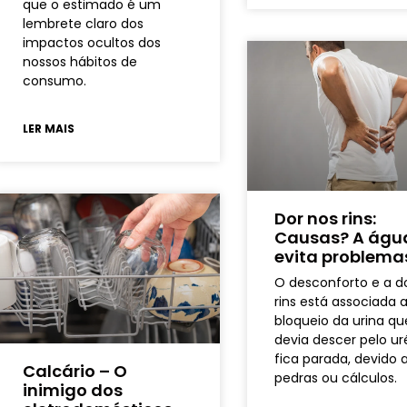
que o estimado é um
lembrete claro dos
impactos ocultos dos
nossos hábitos de
consumo.
LER MAIS
Dor nos rins:
Causas? A águ
evita problema
O desconforto e a d
rins está associada 
bloqueio da urina qu
devia descer pelo ur
fica parada, devido 
Calcário – O
pedras ou cálculos.
inimigo dos