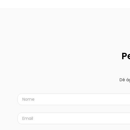
P
Dê á