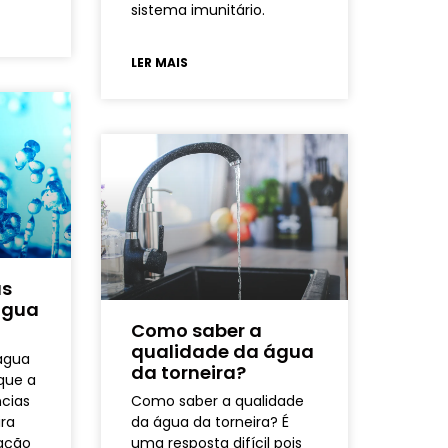
sistema imunitário.
LER MAIS
as
água
Como saber a
qualidade da água
água
da torneira?
ique a
cias
Como saber a qualidade
ira
da água da torneira? É
lação
uma resposta difícil pois