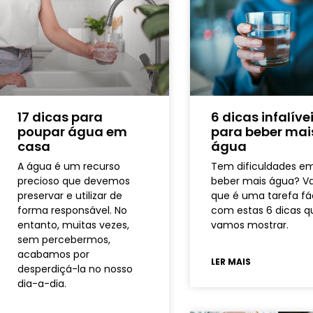
17 dicas para
6 dicas infalíve
poupar água em
para beber mai
casa
água
A água é um recurso
Tem dificuldades e
precioso que devemos
beber mais água? Va
preservar e utilizar de
que é uma tarefa fác
forma responsável. No
com estas 6 dicas q
entanto, muitas vezes,
vamos mostrar.
sem percebermos,
acabamos por
LER MAIS
desperdiçá-la no nosso
dia-a-dia.