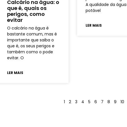
Calcário na água: o
A qualidade da água
que é, quais os
potável
perigos, como
evitar
LER MAIS
O calcário na água é
bastante comum, mas é
importante que saiba o
que é, os seus perigos e
também como o pode
evitar. O
LER MAIS
1
2
3
4
5
6
7
8
9
10