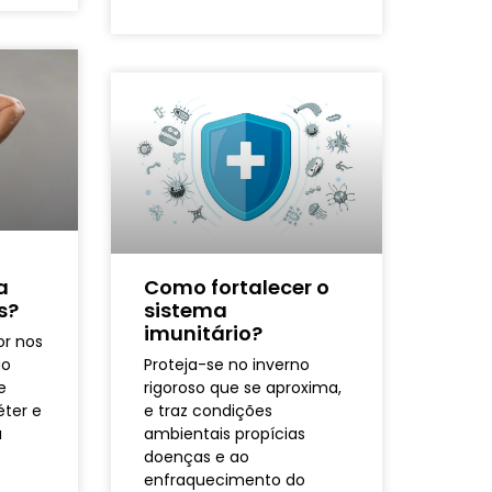
a
Como fortalecer o
s?
sistema
imunitário?
or nos
ao
Proteja-se no inverno
e
rigoroso que se aproxima,
éter e
e traz condições
a
ambientais propícias
doenças e ao
enfraquecimento do