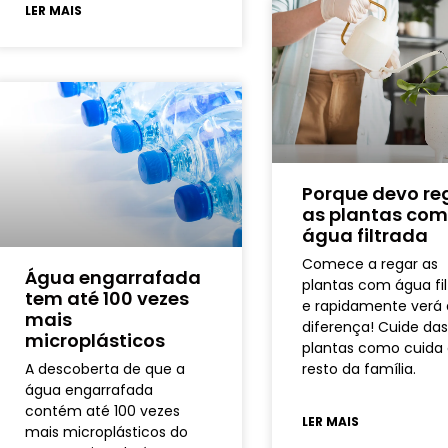
LER MAIS
Porque devo re
as plantas co
água filtrada
Comece a regar as
Água engarrafada
plantas com água fi
tem até 100 vezes
e rapidamente verá 
mais
diferença! Cuide da
microplásticos
plantas como cuida
A descoberta de que a
resto da família.
água engarrafada
contém até 100 vezes
LER MAIS
mais microplásticos do