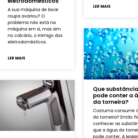
eletrodomésticos
LER MAIS
A sua máquina de lavar
roupa avariou? O
problema não está na
máquina em si, mas sim
no calcário, o inimigo dos
eletrodomésticos.
LER MAIS
Que substânci
pode conter a 
da torneira?
Costuma consumir 
da torneira? Então f
conhecer as substân
que a água da torne
pode conter. A legis