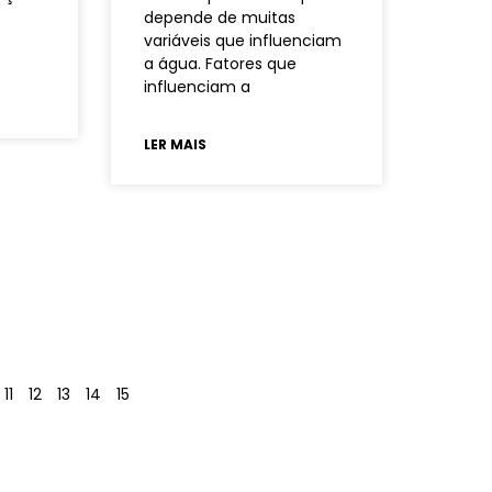
depende de muitas
variáveis que influenciam
a água. Fatores que
influenciam a
LER MAIS
11
12
13
14
15