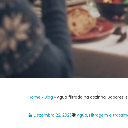
Home
»
Blog
»
Água filtrada na cozinha: Sabores, 
Dezembro 22, 2025
Água
,
Filtragem e trata