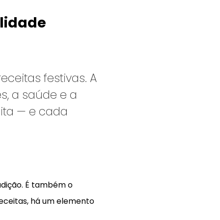
ilidade
ceitas festivas. A
s, a saúde e a
ita — e cada
adição. É também o
receitas, há um elemento