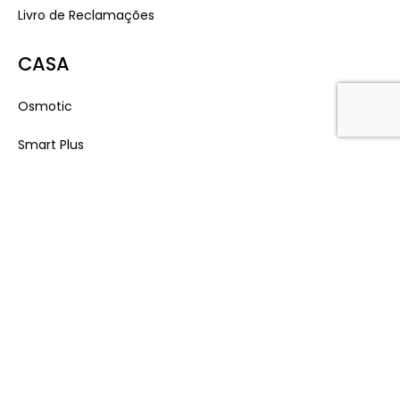
Livro de Reclamações
CASA
Osmotic
Smart Plus
Desinfeção
Fonte de Água
Ultra Filtração
Descalcificadores
Hidrogenação