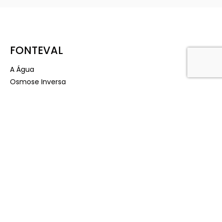
FONTEVAL
A Água
Osmose Inversa
Blog
Recrutamento
Avisos Legais
Política de Privacidade
Livro de Reclamações
CASA
Osmotic
Smart Plus