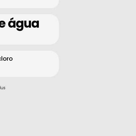
de água
loro
lus