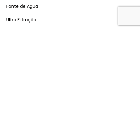
Fonte de Água
Ultra Filtração
Descalcificadores
Hidrogenação
EMPRESAS
Fiord
Fiord Plus
Fontes em Inox
INDÚSTRIA